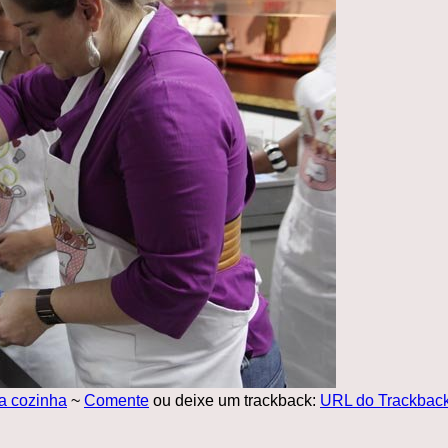
a cozinha
~
Comente
ou deixe um trackback:
URL do Trackbac