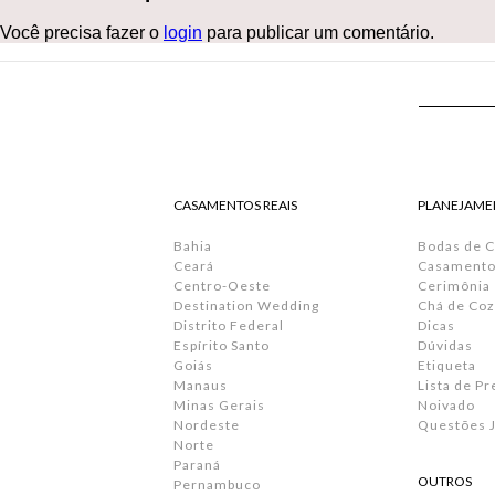
Você precisa fazer o
login
para publicar um comentário.
CASAMENTOS REAIS
PLANEJAME
Bahia
Bodas de 
Ceará
Casamento 
Centro-Oeste
Cerimônia
Destination Wedding
Chá de Coz
Distrito Federal
Dicas
Espírito Santo
Dúvidas
Goiás
Etiqueta
Manaus
Lista de P
Minas Gerais
Noivado
Nordeste
Questões J
Norte
Paraná
OUTROS
Pernambuco