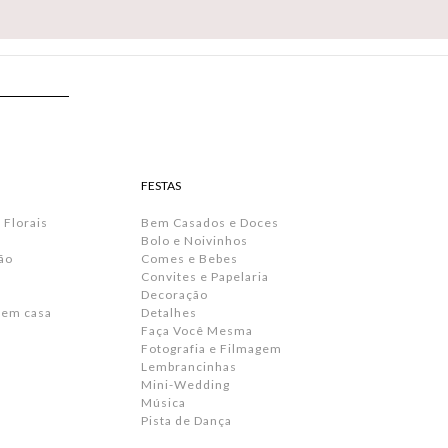
FESTAS
 Florais
Bem Casados e Doces
Bolo e Noivinhos
ão
Comes e Bebes
Convites e Papelaria
s
Decoração
 em casa
Detalhes
Faça Você Mesma
Fotografia e Filmagem
Lembrancinhas
Mini-Wedding
Música
Pista de Dança