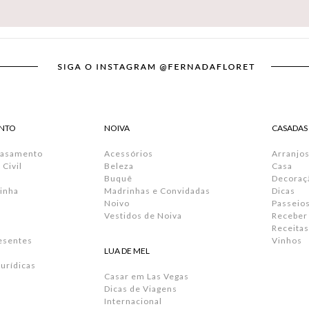
NTO
NOIVA
CASADAS
Casamento
Acessórios
Arranjos
Civil
Beleza
Casa
Buquê
Decoraç
inha
Madrinhas e Convidadas
Dicas
Noivo
Passeio
Vestidos de Noiva
Receber
Receitas
resentes
Vinhos
LUA DE MEL
urídicas
Casar em Las Vegas
Dicas de Viagens
Internacional