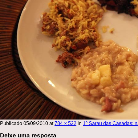
Publicado
05/09/2010
at
784 × 522
in
1º Sarau das Casadas: n
Deixe uma resposta