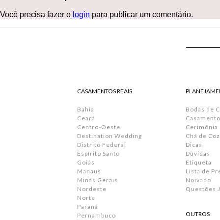
Você precisa fazer o
login
para publicar um comentário.
CASAMENTOS REAIS
PLANEJAME
Bahia
Bodas de 
Ceará
Casamento 
Centro-Oeste
Cerimônia
Destination Wedding
Chá de Coz
Distrito Federal
Dicas
Espírito Santo
Dúvidas
Goiás
Etiqueta
Manaus
Lista de P
Minas Gerais
Noivado
Nordeste
Questões J
Norte
Paraná
OUTROS
Pernambuco