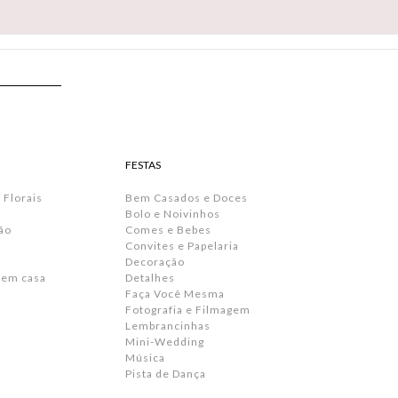
FESTAS
 Florais
Bem Casados e Doces
Bolo e Noivinhos
ão
Comes e Bebes
Convites e Papelaria
s
Decoração
 em casa
Detalhes
Faça Você Mesma
Fotografia e Filmagem
Lembrancinhas
Mini-Wedding
Música
Pista de Dança