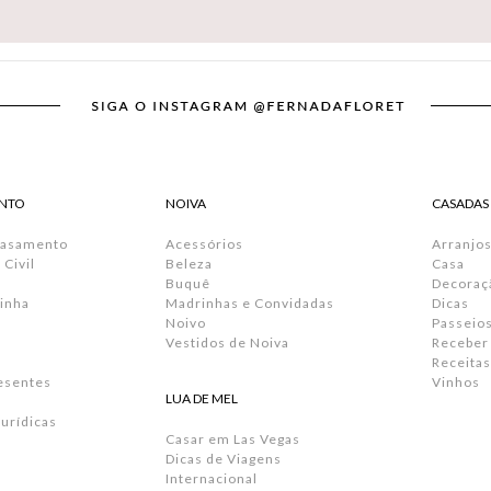
NTO
NOIVA
CASADAS
Casamento
Acessórios
Arranjos
Civil
Beleza
Casa
Buquê
Decoraç
inha
Madrinhas e Convidadas
Dicas
Noivo
Passeio
Vestidos de Noiva
Receber
Receitas
resentes
Vinhos
LUA DE MEL
urídicas
Casar em Las Vegas
Dicas de Viagens
Internacional