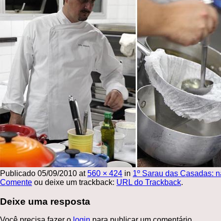
Publicado
05/09/2010
at
560 × 424
in
1º Sarau das Casadas: n
Comente
ou deixe um trackback:
URL do Trackback
.
Deixe uma resposta
Você precisa fazer o
login
para publicar um comentário.