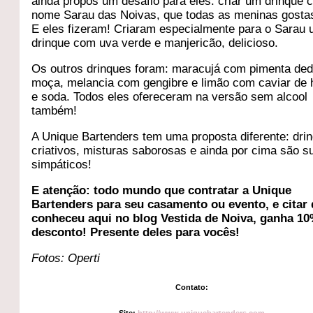
ainda propôs um desafio para eles: criar um drinque 
nome Sarau das Noivas, que todas as meninas gost
E eles fizeram! Criaram especialmente para o Sarau
drinque com uva verde e manjericão, delicioso.
Os outros drinques foram: maracujá com pimenta de
moça, melancia com gengibre e limão com caviar de 
e soda. Todos eles ofereceram na versão sem alcool
também!
A Unique Bartenders tem uma proposta diferente: dri
criativos, misturas saborosas e ainda por cima são s
simpáticos!
E atenção: todo mundo que contratar a Unique
Bartenders para seu casamento ou evento, e citar
conheceu aqui no blog Vestida de Noiva, ganha 1
desconto! Presente deles para vocês!
Fotos: Operti
Contato:
Site:
http://www.uniquebartenders.com