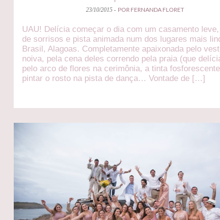
POR FERNANDA FLORET
23/10/2015 -
UAU! Delícia começar o dia com um casamento leve,
de sorrisos e pista animada num dos lugares mais li
Brasil, Alagoas. Completamente apaixonada pelo vest
noiva, pela cena deles correndo pela praia (que delícia
pelo arco de flores na cerimônia, a tinta fosforescent
pintar o rosto na pista de dança… Vontade de […]