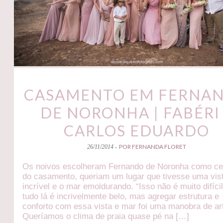
CASAMENTO EM FERNA
DE NORONHA | FABÉRI
CARLOS EDUARDO
POR FERNANDA FLORET
26/11/2014 -
Os noivos escolheram Fernando de Noronha como ce
do casamento, queriam um lugar que tivesse uma vis
incrível e o mar emoldurando. “Isso não é muito difíci
tudo lá é incrivelmente belo, mas agregar estrutura e
conforto com essa vista e mar foi uma manobra de ar
Queríamos o clima de praia quase pé na […]