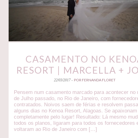
CASAMENTO NO KENO
RESORT | MARCELLA + J
POR FERNANDA FLORET
22/03/2017 -
Pensem num casamento marcado para acontecer no
de Julho passado, no Rio de Janeiro, com fornecedor
contratados. Noivos saem de férias e resolvem passa
alguns dias no Kenoa Resort, Alagoas. Se apaixonam
completamente pelo lugar! Resultado: Lá mesmo mu
todos os planos, ligaram para todos os fornecedores 
voltaram ao Rio de Janeiro com […]