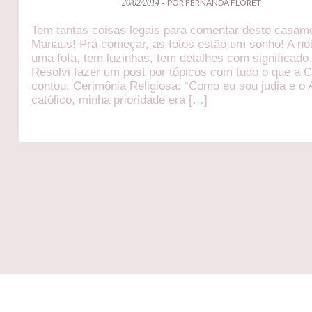
POR FERNANDA FLORET
20/02/2014 -
Tem tantas coisas legais para comentar deste casa
Manaus! Pra começar, as fotos estão um sonho! A no
uma fofa, tem luzinhas, tem detalhes com significad
Resolvi fazer um post por tópicos com tudo o que a 
contou: Cerimônia Religiosa: “Como eu sou judia e o 
católico, minha prioridade era […]