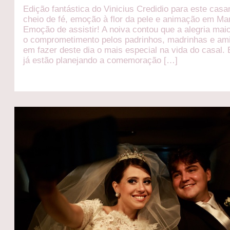
Edição fantástica do Vinicius Credidio para este cas
cheio de fé, emoção à flor da pele e animação em Ma
Emoção de assistir! A noiva contou que a alegria maio
o comprometimento pelos padrinhos, madrinhas e am
em fazer deste dia o mais especial na vida do casal.
já estão planejando a comemoração […]