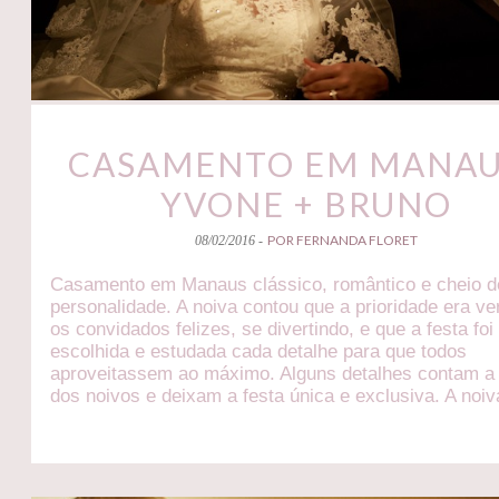
CASAMENTO EM MANAU
YVONE + BRUNO
POR FERNANDA FLORET
08/02/2016 -
Casamento em Manaus clássico, romântico e cheio d
personalidade. A noiva contou que a prioridade era ve
os convidados felizes, se divertindo, e que a festa foi
escolhida e estudada cada detalhe para que todos
aproveitassem ao máximo. Alguns detalhes contam a 
dos noivos e deixam a festa única e exclusiva. A noi