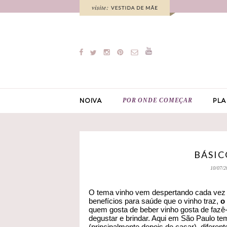
POR ONDE COMEÇAR
NOIVA
PLA
BÁSIC
10/07/2
O tema vinho vem despertando cada vez ma
benefícios para saúde que o vinho traz,
o
quem gosta de beber vinho gosta de fazê
degustar e brindar. Aqui em São Paulo t
(principalmente depois de casar), diferen