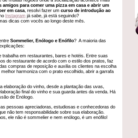
 amigos para comer uma pizza em casa e abrir um
ber em casa
, resolvi fazer um
curso de introdução ao
 no
Instagram
já sabe, já está seguindo?
umas dicas com vocês ao longo deste mês.
entre
Sommelier, Enólogo e Enófilo
? A maioria das
xplicações:
e trabalha em restaurantes, bares e hotéis. Entre suas
hos do restaurante de acordo com o estilo dos pratos, faz
as compras de reposição e auxilia os clientes na escolha
 melhor harmoniza com o prato escolhido, abrir a garrafa
la elaboração do vinho, desde a plantação das uvas,
aboração final do vinho e sua guarda antes da venda. Há
ssão de Enólogo.
 as pessoas apreciadoras, estudiosas e conhecedoras do
ue não tem responsabilidade sobre sua elaboração.
os, ele não é sommelier e nem enólogo, é um enófilo!