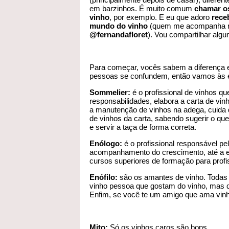
em barzinhos. É muito comum
chamar os
vinho
, por exemplo. E eu que adoro
rece
mundo do vinho
(quem me acompanha
@fernandafloret
). Vou compartilhar alg
Para começar, vocês sabem a diferença 
pessoas se confundem, então vamos às e
Sommelier:
é o profissional de vinhos qu
responsabilidades, elabora a carta de vin
a manutenção de vinhos na adega, cuida d
de vinhos da carta, sabendo sugerir o que
e servir a taça de forma correta.
Enólogo:
é o profissional responsável pe
acompanhamento do crescimento, até a el
cursos superiores de formação para profi
Enófilo:
são os amantes de vinho. Todas
vinho pessoa que gostam do vinho, mas q
Enfim, se você te um amigo que ama vinh
Mito:
Só os vinhos caros são bons.