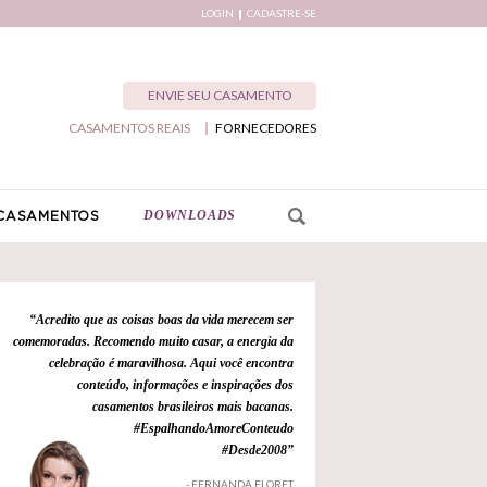
LOGIN
CADASTRE-SE
ENVIE SEU CASAMENTO
CASAMENTOS REAIS
FORNECEDORES
DOWNLOADS
CASAMENTOS
“Acredito que as coisas boas da vida merecem ser
comemoradas. Recomendo muito casar, a energia da
celebração é maravilhosa. Aqui você encontra
conteúdo, informações e inspirações dos
casamentos brasileiros mais bacanas.
#EspalhandoAmoreConteudo
#Desde2008”
- FERNANDA FLORET