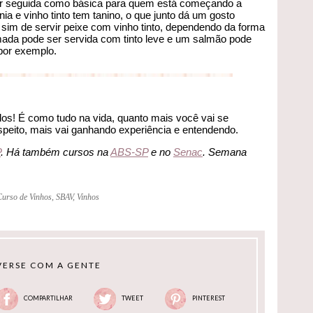
r seguida como básica para quem está começando a
a e vinho tinto tem tanino, o que junto dá um gosto
 sim de servir peixe com vinho tinto, dependendo da forma
mada pode ser servida com tinto leve e um salmão pode
por exemplo.
os! É como tudo na vida, quanto mais você vai se
speito, mais vai ganhando experiência e entendendo.
P
. Há também cursos na
ABS-SP
e no
Senac
. Semana
Curso de Vinhos
,
SBAV
,
Vinhos
ERSE COM A GENTE
COMPARTILHAR
TWEET
PINTEREST