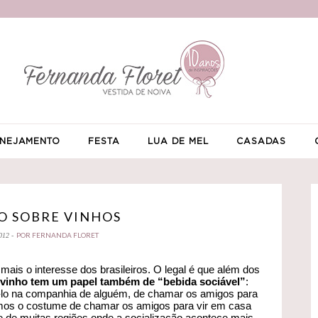
NEJAMENTO
FESTA
LUA DE MEL
CASADAS
O SOBRE VINHOS
POR FERNANDA FLORET
012 -
is o interesse dos brasileiros. O legal é que além dos
 vinho tem um papel também de “bebida sociável”
:
-lo na companhia de alguém, de chamar os amigos para
emos o costume de chamar os amigos para vir em casa
te de muitas regiões onde a socialização acontece mais