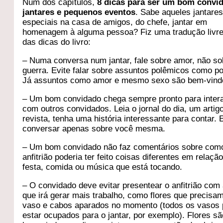
Num dos capítulos,
8 dicas para ser um bom convi
jantares e pequenos eventos
. Sabe aqueles jantare
especiais na casa de amigos, do chefe, jantar em
homenagem à alguma pessoa? Fiz uma tradução livre
das dicas do livro:
– Numa conversa num jantar, fale sobre amor, não so
guerra. Evite falar sobre assuntos polêmicos como pol
Já assuntos como amor e mesmo sexo são bem-vind
– Um bom convidado chega sempre pronto para intera
com outros convidados. Leia o jornal do dia, um artig
revista, tenha uma história interessante para contar. 
conversar apenas sobre você mesma.
– Um bom convidado não faz comentários sobre com
anfitrião poderia ter feito coisas diferentes em relaçã
festa, comida ou música que está tocando.
– O convidado deve evitar presentear o anfitrião com
que irá gerar mais trabalho, como flores que precisa
vaso e cabos aparados no momento (todos os vasos
estar ocupados para o jantar, por exemplo). Flores s