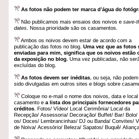
As fotos não podem ter marca d’água do fotógr
Não publicamos mais ensaios dos noivos e
save-t
dates
. Nossa prioridade são os casamentos.
Ambos os noivos devem estar de acordo com a
publicação das fotos no blog.
Uma vez que as fotos 
enviadas para mim, significa que os noivos estão 
da exposição no blog.
Uma vez publicadas, não ser
excluídas do blog.
As fotos devem ser inéditas
, ou seja, não podem
sido divulgadas em outros sites e blogs sobre casam
Coloque no e-mail o nome dos noivos, data e local
casamento e
a lista dos principais fornecedores pa
créditos
.
Fotos/
Vídeo/
Local Cerimônia/
Local da
Recepção/
Assessoria/
Decoração/
Buffet/
Bar/
Bolo
os/
Doces/
Lembrancinhas/
DJ ou Banda/
Convites/
V
de Noiva/
Acessório/
Beleza/
Sapatos/
Buquê/
Alianç