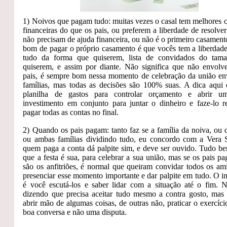
1) Noivos que pagam tudo: muitas vezes o casal tem melhores 
financeiras do que os pais, ou preferem a liberdade de resolver
não precisam de ajuda financeira, ou não é o primeiro casament
bom de pagar o próprio casamento é que vocês tem a liberdade
tudo da forma que quiserem, lista de convidados do tam
quiserem, e assim por diante. Não significa que não envolv
pais, é sempre bom nessa momento de celebração da união en
famílias, mas todas as decisões são 100% suas. A dica aqui 
planilha de gastos para controlar orçamento e abrir u
investimento em conjunto para juntar o dinheiro e faze-lo r
pagar todas as contas no final.
2) Quando os pais pagam: tanto faz se a família da noiva, ou 
ou ambas famílias dividindo tudo, eu concordo com a Vera
quem paga a conta dá palpite sim, e deve ser ouvido. Tudo be
que a festa é sua, para celebrar a sua união, mas se os pais pa
são os anfitriões, é normal que queiram convidar todos os am
presenciar esse momento importante e dar palpite em tudo. O i
é você escutá-los e saber lidar com a situação até o fim. 
dizendo que precisa aceitar tudo mesmo a contra gosto, mas 
abrir mão de algumas coisas, de outras não, praticar o exercíc
boa conversa e não uma disputa.