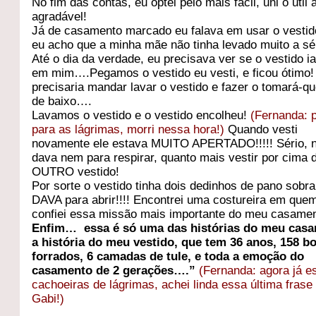
No fim das contas, eu optei pelo mais fácil, uni o útil 
agradável!
Já de casamento marcado eu falava em usar o vesti
eu acho que a minha mãe não tinha levado muito a s
Até o dia da verdade, eu precisava ver se o vestido i
em mim….Pegamos o vestido eu vesti, e ficou ótimo!
precisaria mandar lavar o vestido e fazer o tomará-qu
de baixo….
Lavamos o vestido e o vestido encolheu!
(Fernanda: 
para as lágrimas, morri nessa hora!)
Quando vesti
novamente ele estava MUITO APERTADO!!!!! Sério, 
dava nem para respirar, quanto mais vestir por cima 
OUTRO vestido!
Por sorte o vestido tinha dois dedinhos de pano sobr
DAVA para abrir!!!! Encontrei uma costureira em que
confiei essa missão mais importante do meu casament
Enfim… essa é só uma das histórias do meu casa
a história do meu vestido, que tem 36 anos, 158 b
forrados, 6 camadas de tule, e toda a emoção do
casamento de 2 gerações….”
(Fernanda: agora já e
cachoeiras de lágrimas, achei linda essa última frase
Gabi!)