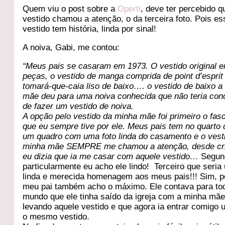
Quem viu o post sobre a
Operti
, deve ter percebido 
vestido chamou a atenção, o da terceira foto. Pois es
vestido tem história, linda por sinal!
A noiva, Gabi, me contou:
“Meus pais se casaram em 1973. O vestido original 
peças, o vestido de manga comprida de
point d’espri
tomará-que-caia liso de baixo…. o vestido de baixo a
mãe deu para uma noiva conhecida que não teria con
de fazer um vestido de noiva.
A opção pelo vestido da minha mãe foi primeiro o fasc
que eu sempre tive por ele. Meus pais tem no quarto 
um quadro com uma foto linda do casamento e o vest
minha mãe SEMPRE me chamou a atenção, desde cr
eu dizia que ia me casar com aquele vestido…
Segun
particularmente eu acho ele lindo! Terceiro que seri
linda e merecida homenagem aos meus pais!!! Sim, 
meu pai também acho o máximo. Ele contava para to
mundo que ele tinha saído da igreja com a minha mã
levando aquele vestido e que agora ia entrar comigo
o mesmo vestido.