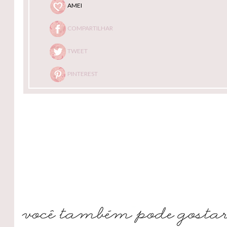
AMEI
COMPARTILHAR
TWEET
PINTEREST