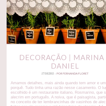
DECORAÇÃO | MARINA
DANIEL
POR FERNANDA FLORET
17/10/2011 -
Amamos detalhes, mais ainda quando tem amor e um
porquê. Tudo tinha uma razão nesse casamento. O lu
escolhido é um restaurante italiano, Rosmarino, que s
alecrim em português. A noiva, que é paisagista, parti
no conceito de ter lembrancinhas de vasinhos de ale