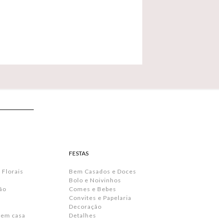
FESTAS
 Florais
Bem Casados e Doces
Bolo e Noivinhos
ão
Comes e Bebes
Convites e Papelaria
s
Decoração
 em casa
Detalhes