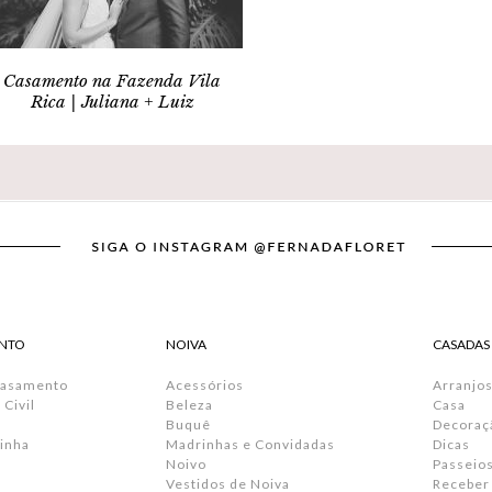
Casamento na Fazenda Vila
Rica | Juliana + Luiz
NTO
NOIVA
CASADAS
Casamento
Acessórios
Arranjos
Civil
Beleza
Casa
Buquê
Decoraç
inha
Madrinhas e Convidadas
Dicas
Noivo
Passeio
Vestidos de Noiva
Receber