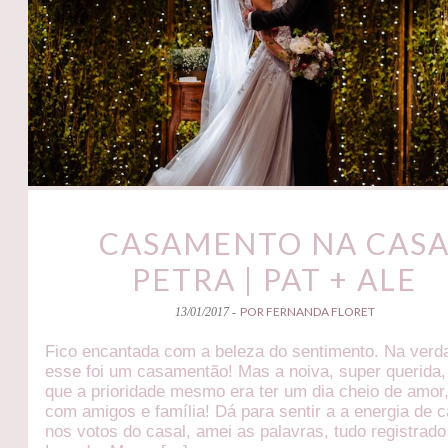
CASAMENTO NA CAS
PETRA | PAT + ALE
POR FERNANDA FLORET
13/01/2017 -
Fico encantada com a beleza do sentimento. Na verd
esse foi um casamentão! Mas a noiva, super querida,
que a prioridade mesmo era ter um dia cheio de amor,
com amigos e família! Dá para sentir a a energia de c
nos votos do casal, amei as palavras, tudo registrado