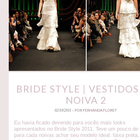
BRIDE STYLE | VESTIDOS
NOIVA 2
POR FERNANDA FLORET
02/10/2011 -
Eu havia ficado devendo para vocês mais looks
apresentados no Bride Style 2011. Teve um pouco de 
para cada noivas achar seu modelo ideal: faixa preta,