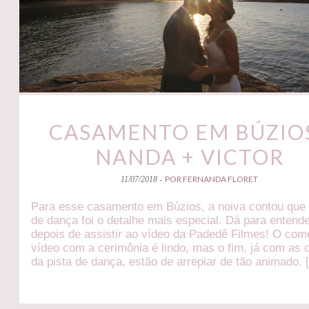
CASAMENTO EM BÚZIOS
NANDA + VICTOR
POR FERNANDA FLORET
11/07/2018 -
Para esse casamento em Búzios, a noiva contou que 
de dança foi o detalhe mais especial. Dá para entende
depois de assistir ao vídeo da Padedê Filmes! O co
vídeo com a cerimônia é lindo, mas o fim, já com as 
da pista de dança, estão de arrepiar de tão animado. 