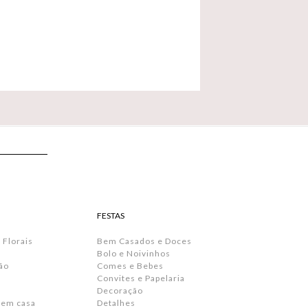
FESTAS
 Florais
Bem Casados e Doces
Bolo e Noivinhos
ão
Comes e Bebes
Convites e Papelaria
s
Decoração
 em casa
Detalhes