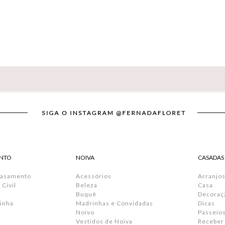
NTO
NOIVA
CASADAS
Casamento
Acessórios
Arranjos
Civil
Beleza
Casa
Buquê
Decoraç
inha
Madrinhas e Convidadas
Dicas
Noivo
Passeio
Vestidos de Noiva
Receber