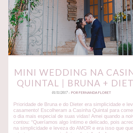
MINI WEDDING NA CASI
QUINTAL | BRUNA + DIE
POR FERNANDA FLORET
01/11/2017 -
Prioridade de Bruna e do Dieter era simplicidade e le
casamento! Escolheram a Casinha Quintal para com
o dia mais especial de suas vidas! Amei quando a no
contou: “Queríamos algo íntimo e delicado, pois acre
na simplicidade e leveza do AMOR e era isso que qu