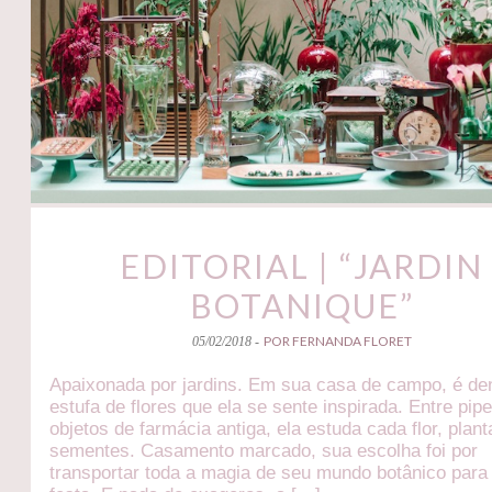
EDITORIAL | “JARDIN
BOTANIQUE”
POR FERNANDA FLORET
05/02/2018 -
Apaixonada por jardins. Em sua casa de campo, é de
estufa de flores que ela se sente inspirada. Entre pip
objetos de farmácia antiga, ela estuda cada flor, plant
sementes. Casamento marcado, sua escolha foi por
transportar toda a magia de seu mundo botânico para