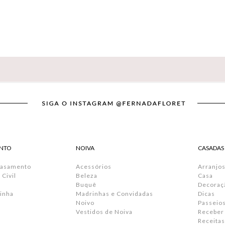
NTO
NOIVA
CASADAS
Casamento
Acessórios
Arranjos
Civil
Beleza
Casa
Buquê
Decoraç
inha
Madrinhas e Convidadas
Dicas
Noivo
Passeio
Vestidos de Noiva
Receber
Receitas