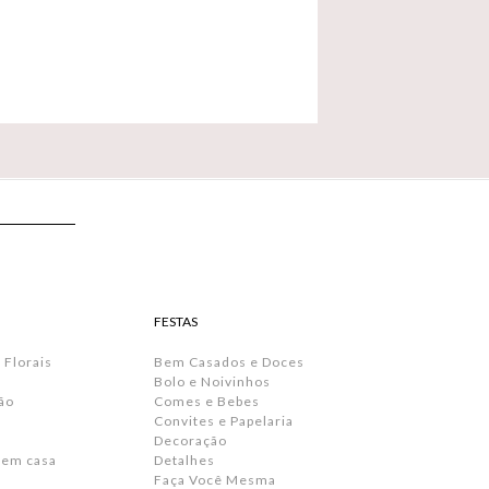
FESTAS
 Florais
Bem Casados e Doces
Bolo e Noivinhos
ão
Comes e Bebes
Convites e Papelaria
s
Decoração
 em casa
Detalhes
Faça Você Mesma