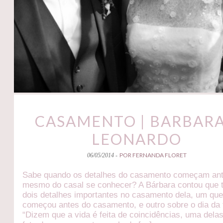
CASAMENTO | BARBARA
LEONARDO
POR FERNANDA FLORET
06/05/2014 -
Sabe quando os detalhes do casamento começam an
mesmo do casal se conhecer? A Bárbara contou que 
dois detalhes importantes no casamento dela, um qu
começou antes do casamento, e outro sobre o dia da 
“Dizem que a vida é feita de coincidências, uma delas