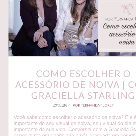
COMO ESCOLHER O
ACESSÓRIO DE NOIVA | 
GRACIELLA STARLING
POR FERNANDA FLORET
29/03/2017 -
Você sabe como escolher o acessório de noiva? Ele é
importante do seu visual de noiva, seu visual do dia 
importante da sua vida. Conversei com a Graciella Sta
especialista em chapelaria e pós graduada em design