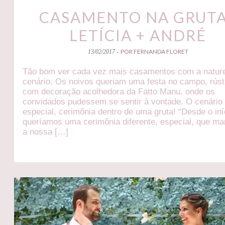
CASAMENTO NA GRUTA
LETÍCIA + ANDRÉ
POR FERNANDA FLORET
13/02/2017 -
Tão bom ver cada vez mais casamentos com a natur
cenário. Os noivos queriam uma festa no campo, rúst
com decoração acolhedora da Fatto Manu, onde os
convidados pudessem se sentir à vontade. O cenário 
especial, cerimônia dentro de uma gruta! “Desde o iní
queríamos uma cerimônia diferente, especial, que m
a nossa […]