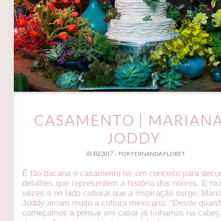
CASAMENTO | MARIANA
JODDY
POR FERNANDA FLORET
01/03/2017 -
É tão bacana o casamento ter um conceito para deco
detalhes que representem a história dos noivos. E mu
vezes é no lado cultural que a inspiração surge. Mari
Joddy amam muito a cultura mexicana: “Desde quan
começamos a pensar em casar já tínhamos na cabeç