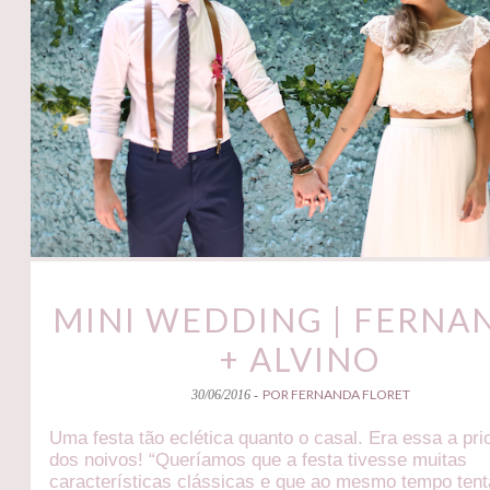
MINI WEDDING | FERNA
+ ALVINO
POR FERNANDA FLORET
30/06/2016 -
Uma festa tão eclética quanto o casal. Era essa a pri
dos noivos! “Queríamos que a festa tivesse muitas
características clássicas e que ao mesmo tempo ten