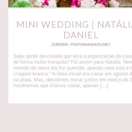
MINI WEDDING | NATÁLI
DANIEL
POR FERNANDA FLORET
21/04/2016 -
Sabe gente descolada que leva a organização do ca
de forma muito tranquila? Foi assim para Natalia. Ne
vestido de noiva ela fez questão, apenas uma saia e 
cropped branca: “A ideia inicial era casar em agosto 
na praia. Mas, decidimos morar juntos em março de 
resolvemos que iríamos casar, apenas […]