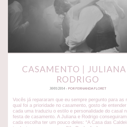
CASAMENTO | JULIANA
RODRIGO
POR FERNANDA FLORET
30/01/2014 -
Vocês já repararam que eu sempre pergunto para as 
qual foi a prioridade no casamento, gosto de entende
cada uma traduziu o estilo e personalidade do casal
festa de casamento. A Juliana e Rodrigo conseguira
cada escolha ter um pouco deles: “A Casa das Caldei