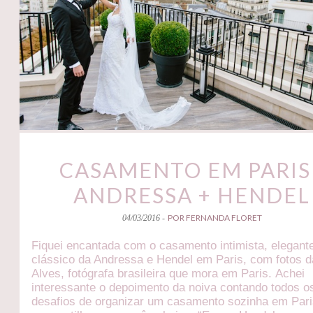
CASAMENTO EM PARIS 
ANDRESSA + HENDEL
POR FERNANDA FLORET
04/03/2016 -
Fiquei encantada com o casamento intimista, elegant
clássico da Andressa e Hendel em Paris, com fotos 
Alves, fotógrafa brasileira que mora em Paris. Achei
interessante o depoimento da noiva contando todos o
desafios de organizar um casamento sozinha em Pari