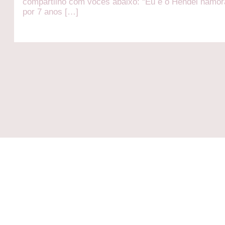
compartilho com vocês abaixo: “Eu e o Hendel namo
por 7 anos […]