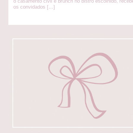
o casamento civil e brunch no bistrô escolhido, rece
os convidados […]