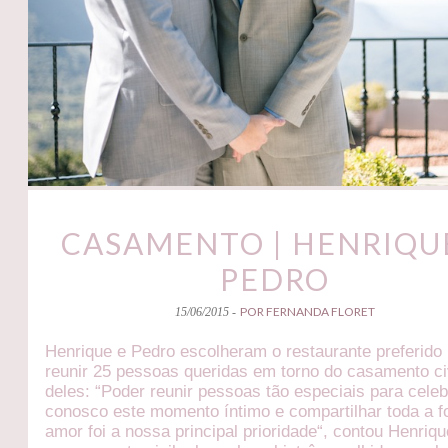
CASAMENTO | HENRIQU
PEDRO
POR FERNANDA FLORET
15/06/2015 -
Henrique e Pedro escolheram o restaurante preferido
reunir 25 pessoas queridas em torno do casamento ci
deles: “Poder reunir pessoas tão especiais para celeb
conosco este momento íntimo e compartilhar toda a 
amor foi a nossa principal prioridade“, contou Henriq