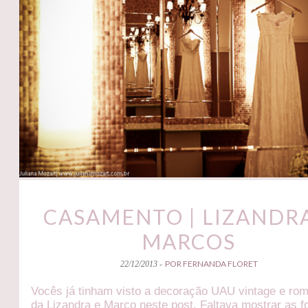
CASAMENTO | LIZANDR
MARCOS
POR FERNANDA FLORET
22/12/2013 -
Vocês já tinham visto a decoração UAU vintage e rom
da Lizandra e Marco neste post. Faltava mostrar as f