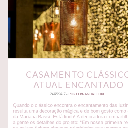
CASAMENTO CLÁSSIC
ATUAL ENCANTADO
POR FERNANDA FLORET
24/05/2017 -
Quando o clássico encontra o encantamento das luzi
resulta uma decoração mágica e de bom gosto como
da Mariana Bassi. Está lindo! A decoradora comparti
a gente os detalhes do projeto: “Em nossa primeira r