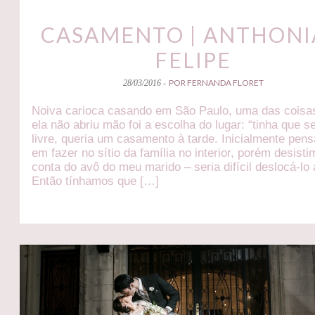
CASAMENTO | ANTHONI
FELIPE
POR FERNANDA FLORET
28/03/2016 -
Noiva carioca casando em São Paulo, uma das coisa
ela não abriu mão foi a escolha do lugar: “tinha que s
livre, queria um casamento à tarde. Inicialmente pe
em fazer no sítio da família no interior, porém desist
conta do avô do meu marido – seria difícil deslocá-lo a
Então tínhamos que […]