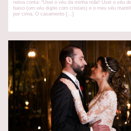
noiva conta: “Usei o véu da minha mãe! Usei o véu de
baixo (um véu duplo com cristais) e o meu véu manti
por cima. O casamento […]