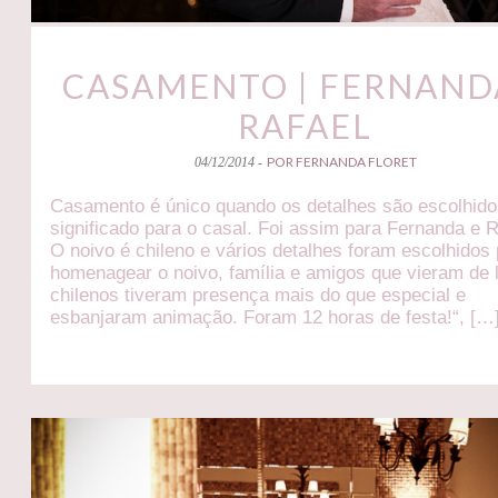
CASAMENTO | FERNAND
RAFAEL
POR FERNANDA FLORET
04/12/2014 -
Casamento é único quando os detalhes são escolhido
significado para o casal. Foi assim para Fernanda e R
O noivo é chileno e vários detalhes foram escolhidos
homenagear o noivo, família e amigos que vieram de 
chilenos tiveram presença mais do que especial e
esbanjaram animação. Foram 12 horas de festa!“, […