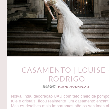
CASAMENTO | LOUISE 
RODRIGO
POR FERNANDA FLORET
11/03/2015 -
Noiva linda, decoração UAU com teto cheio de pomp
tule e cristais, ficou realmente um casamento encant
Mas os detalhes mais importantes são os sentimentai