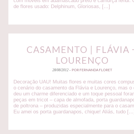
com móveis em adamascado preto e camurça fendi. 
de flores usado: Delphinum, Gloriosas, […]
CASAMENTO | FLÁVIA 
LOURENÇO
POR FERNANDA FLORET
28/08/2012 -
Decoração UAU! Muitas flores e muitas cores comp
o cenário do casamento da Flávia e Lourenço, mas o
deu um charme diferenciado e um toque pessoal fora
peças em tricot – capa de almofada, porta guardanap
de poltrona – produzidas especialmente para o casam
Eu amei os porta guardanapos, chique! Aliás, tudo […