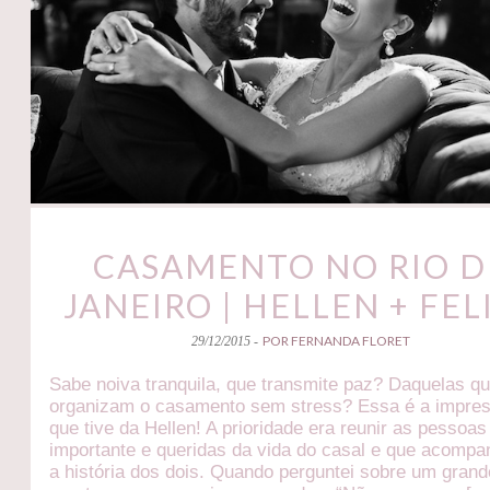
CASAMENTO NO RIO D
JANEIRO | HELLEN + FEL
POR FERNANDA FLORET
29/12/2015 -
Sabe noiva tranquila, que transmite paz? Daquelas q
organizam o casamento sem stress? Essa é a impre
que tive da Hellen! A prioridade era reunir as pessoas
importante e queridas da vida do casal e que acomp
a história dos dois. Quando perguntei sobre um grand