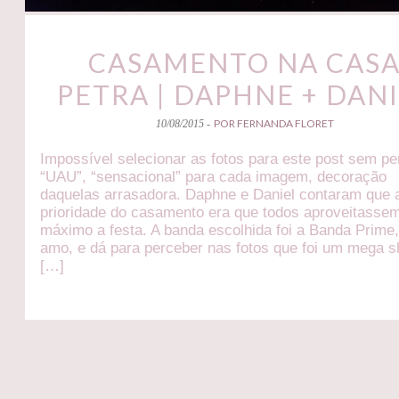
CASAMENTO NA CAS
PETRA | DAPHNE + DAN
POR FERNANDA FLORET
10/08/2015 -
Impossível selecionar as fotos para este post sem p
“UAU”, “sensacional” para cada imagem, decoração
daquelas arrasadora. Daphne e Daniel contaram que 
prioridade do casamento era que todos aproveitasse
máximo a festa. A banda escolhida foi a Banda Prime
amo, e dá para perceber nas fotos que foi um mega 
[…]