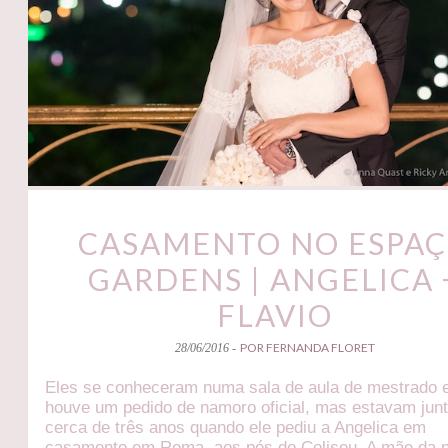
CASAMENTO NO ESPA
GARDENS | ANGELICA 
FLAVIO
POR FERNANDA FLORET
28/06/2016 -
Eles se conheceram numa sala de aula de mestrado 
houve um pedido de namoro oficial, mas estavam jun
cerca de três anos quando ele pediu a Angelica em
casamento em Roma, aos pés do Coliseu. A mãe da 