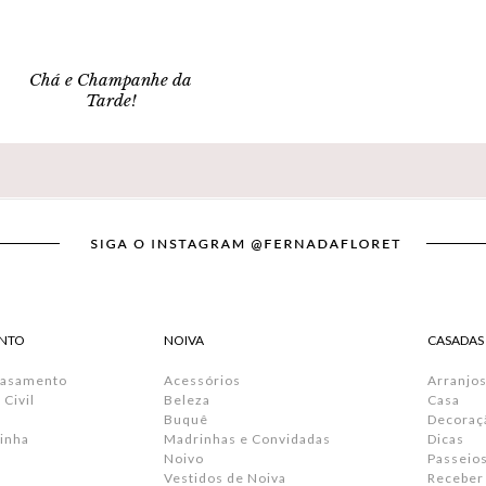
Chá e Champanhe da
Tarde!
NTO
NOIVA
CASADAS
Casamento
Acessórios
Arranjos
Civil
Beleza
Casa
Buquê
Decoraç
inha
Madrinhas e Convidadas
Dicas
Noivo
Passeio
Vestidos de Noiva
Receber