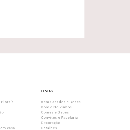
FESTAS
 Florais
Bem Casados e Doces
Bolo e Noivinhos
ão
Comes e Bebes
Convites e Papelaria
s
Decoração
 em casa
Detalhes