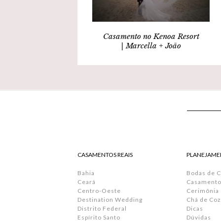
Casamento no Kenoa Resort
| Marcella + João
CASAMENTOS REAIS
PLANEJAME
Bahia
Bodas de 
Ceará
Casamento 
Centro-Oeste
Cerimônia
Destination Wedding
Chá de Coz
Distrito Federal
Dicas
Espírito Santo
Dúvidas