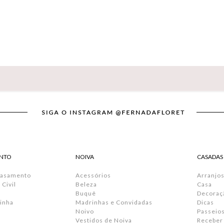
NTO
NOIVA
CASADAS
Casamento
Acessórios
Arranjos
Civil
Beleza
Casa
Buquê
Decoraç
inha
Madrinhas e Convidadas
Dicas
Noivo
Passeio
Vestidos de Noiva
Receber