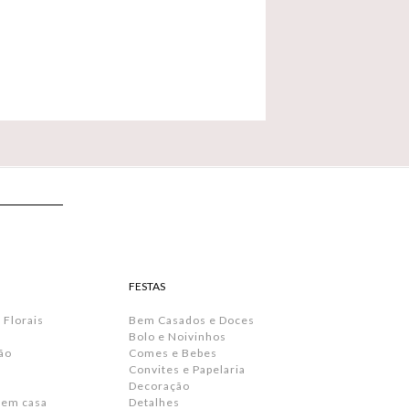
FESTAS
 Florais
Bem Casados e Doces
Bolo e Noivinhos
ão
Comes e Bebes
Convites e Papelaria
s
Decoração
 em casa
Detalhes