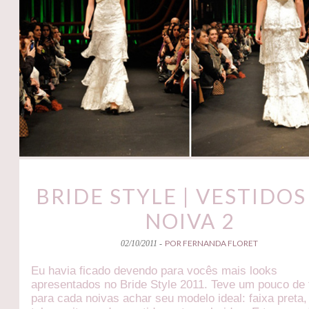
BRIDE STYLE | VESTIDOS
NOIVA 2
POR FERNANDA FLORET
02/10/2011 -
Eu havia ficado devendo para vocês mais looks
apresentados no Bride Style 2011. Teve um pouco de 
para cada noivas achar seu modelo ideal: faixa preta,