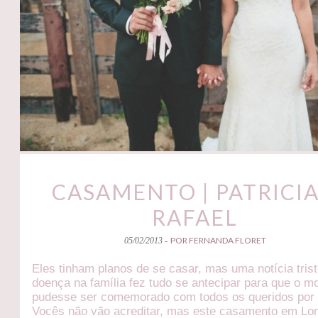
CASAMENTO | PATRICIA
RAFAEL
POR FERNANDA FLORET
05/02/2013 -
Eles tinham planos de se casar, mas uma notícia tris
doença na família fez tudo se antecipar para que o 
pudesse ser comemorado com todos os queridos por 
Vocês não vão acreditar, mas este casamento em Lo