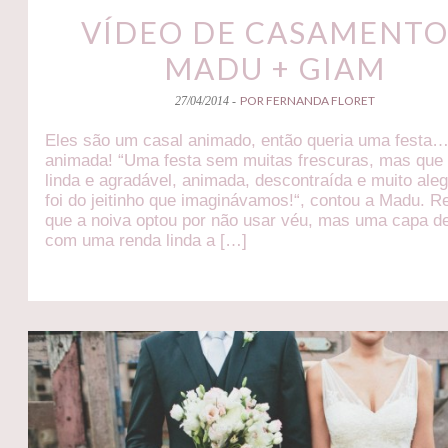
VÍDEO DE CASAMENTO
MADU + GIAM
POR FERNANDA FLORET
27/04/2014 -
Eles são um casal animado, então queria uma festa…
animada! “Uma festa sem muitas frescuras, mas que
linda e agradável, animada, descontraída e muito aleg
foi do jeitinho que imaginávamos!“, contou a Madu. 
que a noiva optou por não usar véu, mas uma capa de
com uma renda linda a […]