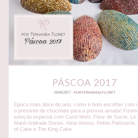
PÁSCOA 2017
POR FERNANDA FLORET
10/04/2017 -
Época mais doce do ano, como é bom escolher com 
o presente de chocolate para a pessoa amada! Fize
seleção especial com Carol Melo, Fleur de Sucre, Le 
Manô Andrade Doces, Nina Veloso, Petite Patisserie,
of Cake e The King Cake.