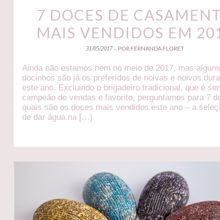
7 DOCES DE CASAMEN
MAIS VENDIDOS EM 20
POR FERNANDA FLORET
31/05/2017 -
Ainda não estamos nem no meio de 2017, mas algun
docinhos são já os preferidos de noivas e noivos dur
este ano. Excluindo o brigadeiro tradicional, que é s
campeão de vendas e favorito, perguntamos para 7 d
quais são os doces mais vendidos este ano – a seleç
de dar água na […]