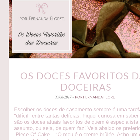
OS DOCES FAVORITOS D
DOCEIRAS
POR FERNANDA FLORET
03/08/2017 -
Escolher os doces de casamento sempre é uma taref
“difícil” entre tantas delícias. Fiquei curiosa em saber
são os doces atuais favoritos de quem é especialista
assunto, ou seja, de quem faz! Veja abaixo os preferi
Piece Of Cake – “O meu é o creme brûlée. Acho um