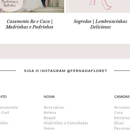
Casamento Re e Caco |
Segredos | Lembrancinhas
Madrinhas e Padrinhos
Deliciosas
NTO
NOIVA
CASADAS
Casamento
Acessórios
Arranjos
Civil
Beleza
Casa
Buquê
Decoraç
inha
Madrinhas e Convidadas
Dicas
Noivo
Passeio