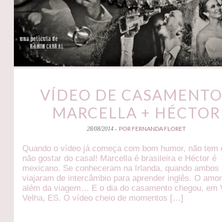
VÍDEO DE CASAMENTO
MARCELLA + HÉCTOR
POR FERNANDA FLORET
28/08/2014 -
Quando o vídeo já começa com bom humor, não tem
não gostar do casal! Marcella é brasileira e Héctor é
mexicano. Se conheceram na Irlanda, quando ambos
viajaram de intercâmbio para aprender inglês. O amo
além da viagem… E o dia do casamento chegou, em V
Velha, ES. O vídeo cheio de momentos […]