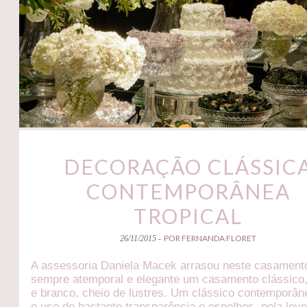
DECORAÇÃO CLÁSSIC
CONTEMPORÂNEA
TROPICAL
POR FERNANDA FLORET
26/11/2015 -
A assessoria Daniela Macek arrasou neste casament
sempre atemporal e elegante um casamento clássico
e branco, cheio de lustres. Um clássico contemporâ
o uso de bastante transparência e espelhos, pela lev