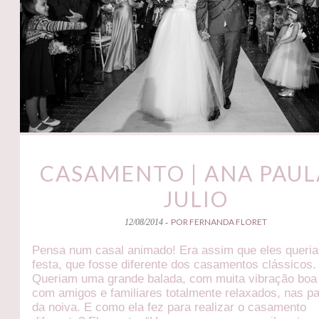
CASAMENTO | ANA PAUL
JULIO
POR FERNANDA FLORET
12/08/2014 -
Pensa num casal animado! Era assim que eles queri
festa, que fosse diferente dos casamentos clássicos.
Queriam uma grande balada, com muita vibração boa 
com amigos e familiares totalmente relaxados, nas p
da noiva. E como ela fez para realizar o casamento