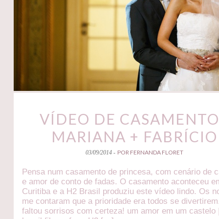
VÍDEO DE CASAMENTO
MARIANA + FABRÍCIO
POR FERNANDA FLORET
03/09/2014 -
Pensa num casamento de princesa, com cenário de c
e amor de conto de fadas. O casamento aconteceu e
Curitiba e a H2 Brasil produziu este vídeo lindo. Os n
me contaram que a prioridade era todos se divertirem
faltou sorrisos com certeza! um amor em um castelo 