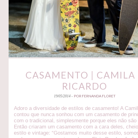
CASAMENTO | CAMILA 
RICARDO
POR FERNANDA FLORET
19/05/2014 -
Adoro a diversidade de estilos de casamento! A Cami
contou que nunca sonhou com um casamento de prin
com o tradicional, simplesmente porque eles não são
Então criaram um casamento com a cara deles, chei
estilo e vintage: “Gostamos muito desse estilo, somo