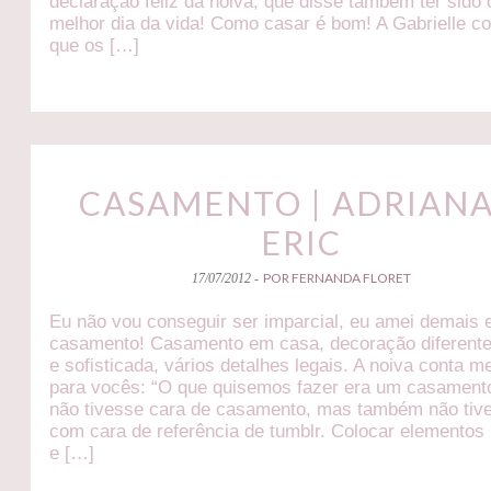
declaração feliz da noiva, que disse também ter sido 
melhor dia da vida! Como casar é bom! A Gabrielle c
que os […]
CASAMENTO | ADRIANA
ERIC
POR FERNANDA FLORET
17/07/2012 -
Eu não vou conseguir ser imparcial, eu amei demais 
casamento! Casamento em casa, decoração diferente
e sofisticada, vários detalhes legais. A noiva conta m
para vocês: “O que quisemos fazer era um casament
não tivesse cara de casamento, mas também não tiv
com cara de referência de tumblr. Colocar elementos
e […]