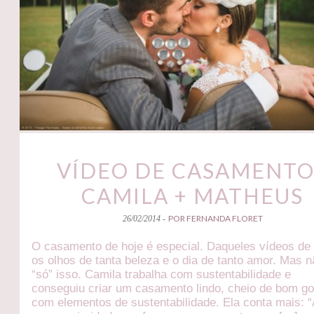
VÍDEO DE CASAMENTO
CAMILA + MATHEUS
POR FERNANDA FLORET
26/02/2014 -
O casamento de hoje é especial. Daqueles vídeos de
os olhos de tanta beleza e o dia de tanto amor. Mas n
“só” isso. Camila trabalha com sustentabilidade e
conseguiu criar um casamento lindo, cheio de bom go
com elementos de sustentabilidade. Ela conta mais: “