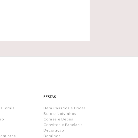
FESTAS
 Florais
Bem Casados e Doces
Bolo e Noivinhos
ão
Comes e Bebes
Convites e Papelaria
s
Decoração
 em casa
Detalhes