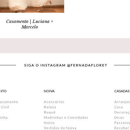
Casamento | Luciana +
Marcelo
NTO
NOIVA
CASADAS
Casamento
Acessórios
Arranjos
Civil
Beleza
Casa
Buquê
Decoraç
inha
Madrinhas e Convidadas
Dicas
Noivo
Passeio
Vestidos de Noiva
Receber