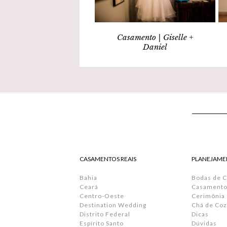
Casamento | Giselle +
Daniel
CASAMENTOS REAIS
PLANEJAME
Bahia
Bodas de 
Ceará
Casamento 
Centro-Oeste
Cerimônia
Destination Wedding
Chá de Coz
Distrito Federal
Dicas
Espírito Santo
Dúvidas