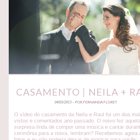
CASAMENTO | NEILA + R
POR FERNANDA FLORET
04/03/2013 -
O vídeo do casamento da Neila e Raul foi um doa ma
vistos e comentados ano passado. O noivo fez aquel
surpresa linda de compor uma música e cantar duran
cerimônia para a noiva, lembram? Recebemos agora 
fotos e eu não poderia deixar de mostrar para vocês: