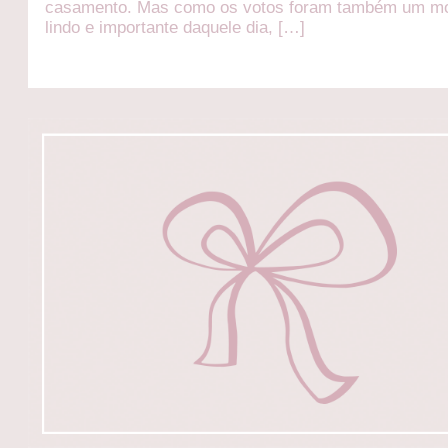
casamento. Mas como os votos foram também um m
lindo e importante daquele dia, […]