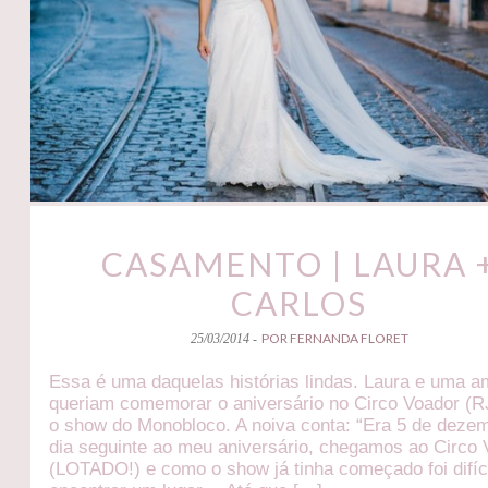
CASAMENTO | LAURA 
CARLOS
POR FERNANDA FLORET
25/03/2014 -
Essa é uma daquelas histórias lindas. Laura e uma a
queriam comemorar o aniversário no Circo Voador (
o show do Monobloco. A noiva conta: “Era 5 de deze
dia seguinte ao meu aniversário, chegamos ao Circo
(LOTADO!) e como o show já tinha começado foi difíc