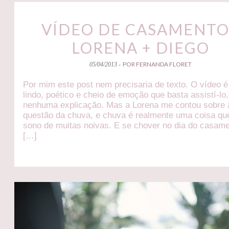
VÍDEO DE CASAMENTO
LORENA + DIEGO
POR FERNANDA FLORET
05/04/2013 -
Por mim este post nem precisaria de texto. O vídeo é
lindo, poético e cheio de emoção que basta assistí-lo
nenhuma explicação. Mas a Lorena me contou sobre 
questão da chuva, e chuva é realmente uma coisa que
sono de muitas noivas. E se chover no dia do casam
[…]