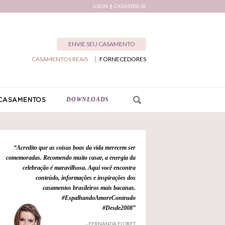
LOGIN
CADASTRE-SE
ENVIE SEU CASAMENTO
CASAMENTOS REAIS
FORNECEDORES
DOWNLOADS
CASAMENTOS
“Acredito que as coisas boas da vida merecem ser
comemoradas. Recomendo muito casar, a energia da
celebração é maravilhosa. Aqui você encontra
conteúdo, informações e inspirações dos
casamentos brasileiros mais bacanas.
#EspalhandoAmoreConteudo
#Desde2008”
- FERNANDA FLORET