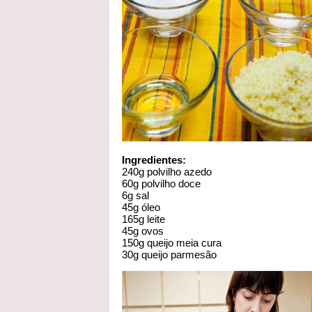
Ingredientes:
240g polvilho azedo
60g polvilho doce
6g sal
45g óleo
165g leite
45g ovos
150g queijo meia cura
30g queijo parmesão