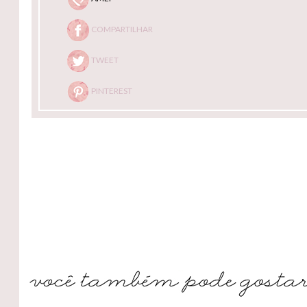
COMPARTILHAR
TWEET
PINTEREST