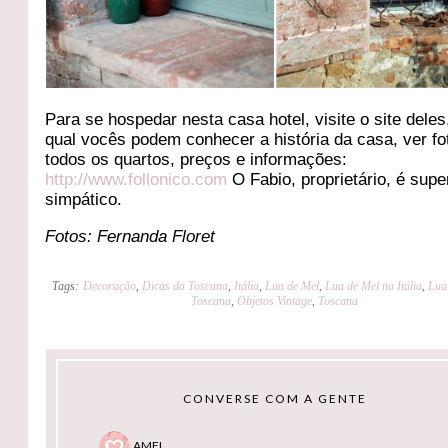
Para se hospedar nesta casa hotel, visite o site deles
qual vocês podem conhecer a história da casa, ver fo
todos os quartos, preços e informações:
http://www.follonico.com
O Fabio, proprietário, é supe
simpático.
Fotos: Fernanda Floret
Tags:
Decoração
,
Dicas da Toscana
,
Itália
,
Lua de Mel
,
Lua de Mel na Itália
,
Lua
Toscana
,
Objetos Vintage
,
Toscana
CONVERSE COM A GENTE
AMEI