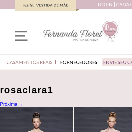
LOGIN
CADAS
CASAMENTOS REAIS
FORNECEDORES
ENVIE SEU 
rosaclara1
Próxima
→