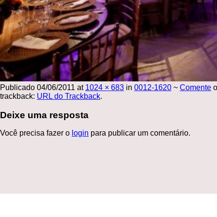
Publicado
04/06/2011
at
1024 × 683
in
0012-1620
~
Comente
o
trackback:
URL do Trackback
.
Deixe uma resposta
Você precisa fazer o
login
para publicar um comentário.